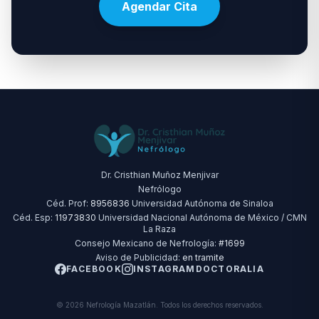
Agendar Cita
Dr. Cristhian Muñoz Menjivar
Nefrólogo
Céd. Prof:
8956836
Universidad Autónoma de Sinaloa
Céd. Esp:
11973830
Universidad Nacional Autónoma de México / CMN
La Raza
Consejo Mexicano de Nefrología:
#1699
Aviso de Publicidad:
en tramite
FACEBOOK
INSTAGRAM
DOCTORALIA
© 2026 Nefrología Mazatlán. Todos los derechos reservados.