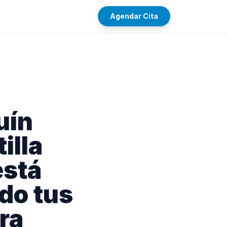
Agendar Cita
uín
illa
está
do tus
ura