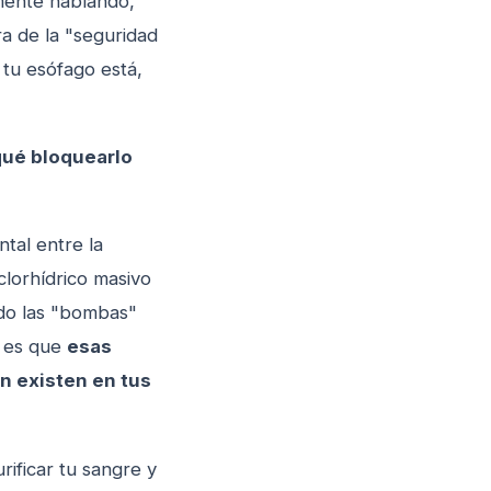
amente hablando,
ra de la "seguridad
 tu esófago está,
qué bloquearlo
tal entre la
clorhídrico masivo
ndo las "bombas"
o es que
esas
n existen en tus
rificar tu sangre y