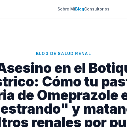
Sobre Mí
Blog
Consultorios
BLOG DE SALUD RENAL
 Asesino en el Botiq
trico: Cómo tu past
ria de Omeprazole 
estrando" y matan
ltros renales por p