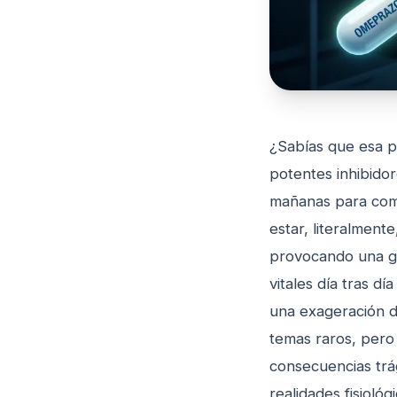
¿Sabías que esa p
potentes inhibido
mañanas para comba
estar, literalment
provocando una gue
vitales día tras d
una exageración d
temas raros, pero
consecuencias trág
realidades fisioló