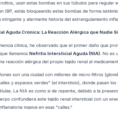
ctrolitos, usan estas bombas en sus túbulos para regular 
un IBP, estás bloqueando estas bombas de forma sistémic
intrigante y alarmante historia del estrangulamiento infla
icial Aguda Crónica: La Reacción Alérgica que Nadie S
riencia clínica, he observado que el primer daño que pr
 que llamamos
Nefritis Intersticial Aguda (NIA)
. No es 
una reacción alérgica del propio tejido renal al medicamen
ñones son una ciudad con millones de micro-filtros (glomé
"calles y espacios verdes" (el intersticio), donde pasan lo
élulas. La NIA es como si de repente, debido a la presen
rpo confundiera este tejido renal intersticial con un en
inflamatoria masiva en esas "calles."