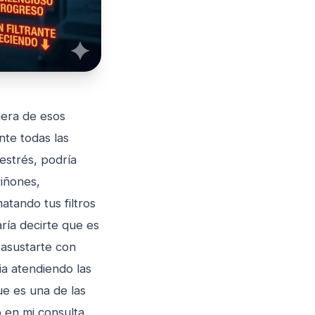
iera de esos
nte todas las
estrés, podría
riñones,
atando tus filtros
aría decirte que es
 asustarte con
a atendiendo las
ue es una de las
 en mi consulta