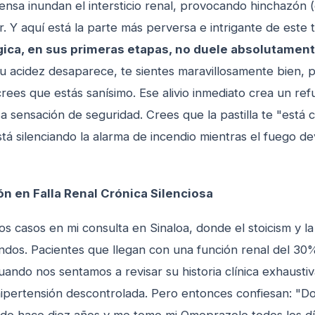
ensa inundan el intersticio renal, provocando hinchazón 
r. Y aquí está la parte más perversa e intrigante de este
gica, en sus primeras etapas, no duele absolutamen
 tu acidez desaparece, te sientes maravillosamente bien, 
rees que estás sanísimo. Ese alivio inmediato crea un ref
a sensación de seguridad. Crees que la pastilla te "está
stá silenciando la alarma de incendio mientras el fuego de
n en Falla Renal Crónica Silenciosa
s casos en mi consulta en Sinaloa, donde el stoicism y l
ndos. Pacientes que llegan con una función renal del 30%
uando nos sentamos a revisar su historia clínica exhaust
hipertensión descontrolada. Pero entonces confiesan: "Do