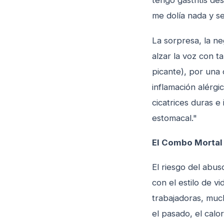
tengo gastritis d
me dolía nada y se
La sorpresa, la ne
alzar la voz con t
picante), por una 
inflamación alérgi
cicatrices duras e 
estomacal."
El Combo Mortal e
El riesgo del abu
con el estilo de v
trabajadoras, much
el pasado, el calo