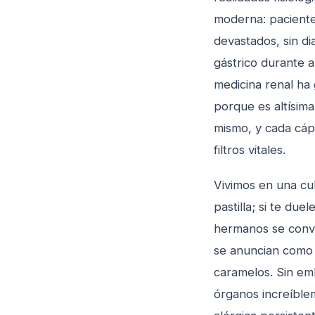
moderna: pacientes
devastados, sin di
gástrico durante 
medicina renal ha 
porque es altísim
mismo, y cada cáps
filtros vitales.
Vivimos en una cul
pastilla; si te du
hermanos se convi
se anuncian como l
caramelos. Sin emb
órganos increíblem