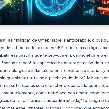
astillita "mágica" de Omeprazole, Pantoprazole, o cualqu
res de la bomba de protones (IBP) que tomas religiosame
tir esa gastritis que te provoca el picante, el café o el 
e, "secuestrando" la capacidad de autoreparación de tus 
rra alérgica e inflamatoria en silencio en su interior, y m
ía sin que sientas ni un solo pinchazo de dolor? Me encant
e mi parte, que es solo el doctor preocupado queriendo
 lamentablemente, como nefrólogo con amplia experienci
icas de la "polifarmacia autoadministrada," te aseguro q
gicas más espeluznantes, trágicas y comunes que enfrento