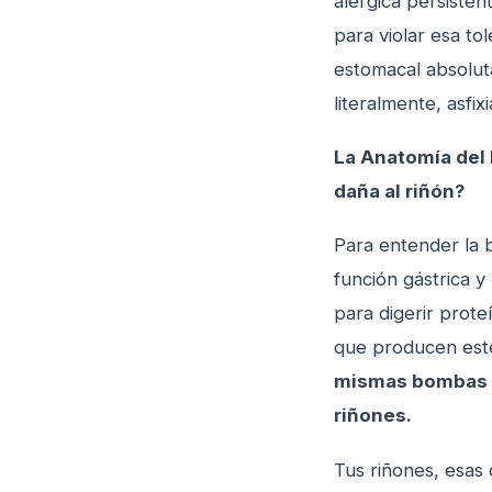
alérgica persiste
para violar esa to
estomacal absolut
literalmente, asfi
La Anatomía del 
daña al riñón?
Para entender la b
función gástrica y
para digerir prot
que producen este
mismas bombas d
riñones.
Tus riñones, esas 