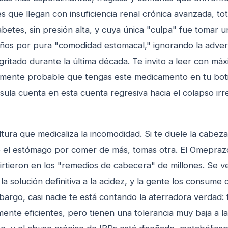
 que llegan con insuficiencia renal crónica avanzada, to
abetes, sin presión alta, y cuya única "culpa" fue tomar 
años por pura "comodidad estomacal," ignorando la adver
gritado durante la última década. Te invito a leer con má
amente probable que tengas este medicamento en tu bot
ula cuenta en esta cuenta regresiva hacia el colapso irr
tura que medicaliza la incomodidad. Si te duele la cabez
ele el estómago por comer de más, tomas otra. El Omepraz
rtieron en los "remedios de cabecera" de millones. Se v
a solución definitiva a la acidez, y la gente los consume 
argo, casi nadie te está contando la aterradora verdad: 
ente eficientes, pero tienen una tolerancia muy baja a la