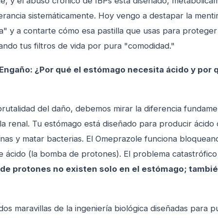
nte, y el abuso crónico de IBPs está diseñado, metabólic
lerancia sistemáticamente. Hoy vengo a destapar la menti
a" y a contarte cómo esa pastilla que usas para proteger
xiando tus filtros de vida por pura "comodidad."
Engaño: ¿Por qué el estómago necesita ácido y por 
rutalidad del daño, debemos mirar la diferencia fundamen
 la renal. Tu estómago está diseñado para producir ácido 
eínas y matar bacterias. El Omeprazole funciona bloquea
 ácido (la bomba de protones). El problema catastrófic
e protones no existen solo en el estómago; tambié
dos maravillas de la ingeniería biológica diseñadas para pu