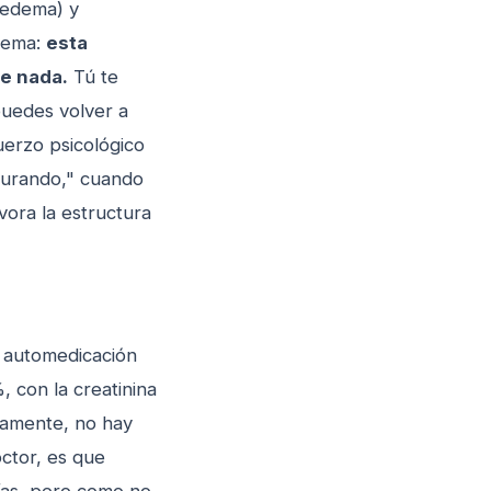
(edema) y
 tema:
esta
te nada.
Tú te
puedes volver a
uerzo psicológico
 curando," cuando
vora la estructura
a automedicación
, con la creatinina
ivamente, no hay
ctor, es que