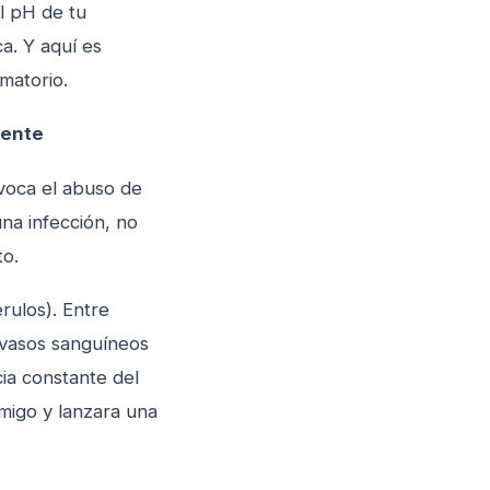
el pH de tu
a. Y aquí es
matorio.
iente
ovoca el abuso de
una infección, no
to.
rulos). Entre
s vasos sanguíneos
cia constante del
emigo y lanzara una