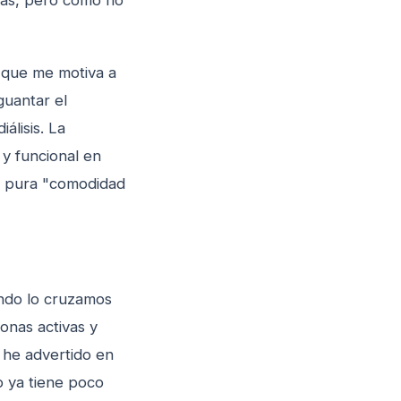
ías, pero como no
o que me motiva a
guantar el
álisis. La
 y funcional en
por pura "comodidad
ando lo cruzamos
onas activas y
e he advertido en
o ya tiene poco