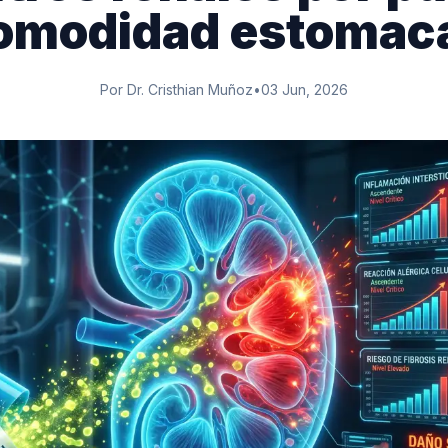
omodidad estomaca
Por Dr. Cristhian Muñoz
•
03 Jun, 2026