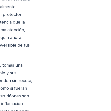
talmente
un protector
tencia que la
xima atención,
iquín ahora
eversible de tus
a, tomas una
ole y sus
enden sin receta,
como si fueran
tus riñones son
 inflamación