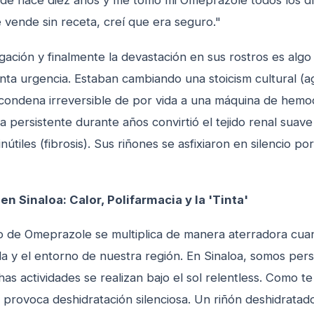
esde hace diez años y me tomo mi Omeprazole todos los d
 vende sin receta, creí que era seguro."
gación y finalmente la devastación en sus rostros es alg
anta urgencia. Estaban cambiando una stoicism cultural (a
condena irreversible de por vida a una máquina de hemodi
ca persistente durante años convirtió el tejido renal suave
inútiles (fibrosis). Sus riñones se asfixiaron en silencio 
n Sinaloa: Calor, Polifarmacia y la 'Tinta'
so de Omeprazole se multiplica de manera aterradora cu
ida y el entorno de nuestra región. En Sinaloa, somos pers
as actividades se realizan bajo el sol relentless. Como t
r provoca deshidratación silenciosa. Un riñón deshidratad